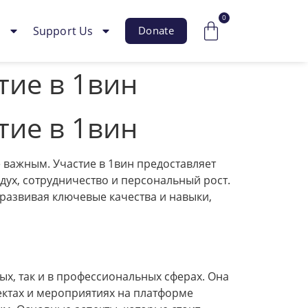
0
s
Support Us
Donate
тие в 1вин
тие в 1вин
 важным. Участие в 1вин предоставляет
дух, сотрудничество и персональный рост.
 развивая ключевые качества и навыки,
ых, так и в профессиональных сферах. Она
ектах и мероприятиях на платформе