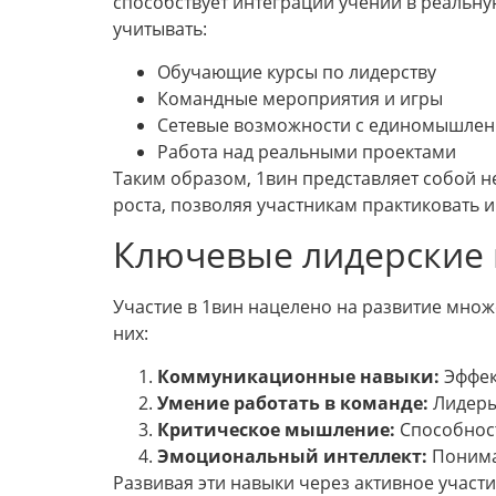
способствует интеграции учений в реальну
учитывать:
Обучающие курсы по лидерству
Командные мероприятия и игры
Сетевые возможности с единомышле
Работа над реальными проектами
Таким образом, 1вин представляет собой н
роста, позволяя участникам практиковать и
Ключевые лидерские 
Участие в 1вин нацелено на развитие множ
них:
Коммуникационные навыки:
Эффек
Умение работать в команде:
Лидеры 
Критическое мышление:
Способност
Эмоциональный интеллект:
Пониман
Развивая эти навыки через активное участ